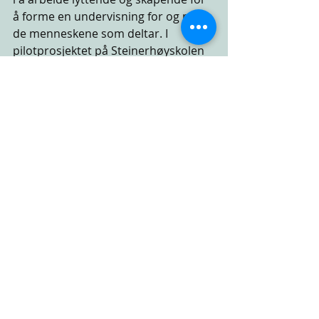
å forme en undervisning for og med 
de menneskene som deltar. I 
pilotprosjektet på Steinerhøyskolen 
startet vi dagen med pusteøvelser, 
yoga, avspenning, sang og «stille seg 
inn»-øvelser. Deretter fulgte korte 
forelesninger, eller erfaringsbaserte 
undervisningsøkter hvor vi 
undersøkte tema som status, 
grenser og relasjoner. Her ble 
dramapedagogikk og sosiale øvelser 
tatt i bruk, etterfulgt av felles 
refleksjon i gruppen. Hver dag hadde 
vi et gruppearbeid basert på 
spørsmål til dagens tema. Deretter 
fulgte en felles lunsj med mye god 
mat og samtale. 
På ettermiddagene arbeidet vi med 