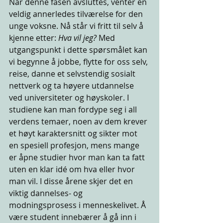
Når denne fasen avsluttes, venter en 
veldig annerledes tilværelse for den 
unge voksne. Nå står vi fritt til selv å 
kjenne etter: 
Hva vil jeg?
 Med 
utgangspunkt i dette spørsmålet kan 
vi begynne å jobbe, flytte for oss selv, 
reise, danne et selvstendig sosialt 
nettverk og ta høyere utdannelse 
ved universiteter og høyskoler. I 
studiene kan man fordype seg i all 
verdens temaer, noen av dem krever 
et høyt karaktersnitt og sikter mot 
en spesiell profesjon, mens mange 
er åpne studier hvor man kan ta fatt 
uten en klar idé om hva eller hvor 
man vil. I disse årene skjer det en 
viktig dannelses- og 
modningsprosess i menneskelivet. Å 
være student innebærer å gå inn i 