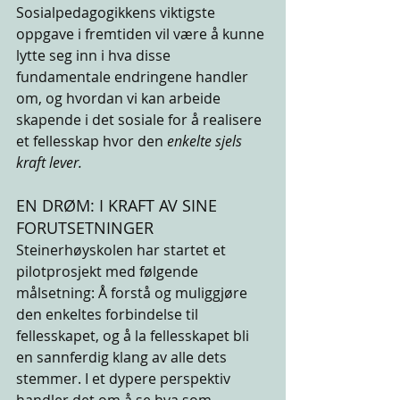
Sosialpedagogikkens viktigste 
oppgave i fremtiden vil være å kunne 
lytte seg inn i hva disse 
fundamentale endringene handler 
om, og hvordan vi kan arbeide 
skapende i det sosiale for å realisere 
et fellesskap hvor den 
enkelte sjels 
kraft lever.
EN DRØM: I KRAFT AV SINE 
FORUTSETNINGER
Steinerhøyskolen har startet et 
pilotprosjekt med følgende 
målsetning: Å forstå og muliggjøre 
den enkeltes forbindelse til 
fellesskapet, og å la fellesskapet bli 
en sannferdig klang av alle dets 
stemmer. I et dypere perspektiv 
handler det om å se hva som 