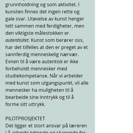
grunnholdning og som aktivitet. I 
kunsten finnes det ingen rette og 
gale svar. Utøvelse av kunst henger 
tett sammen med ferdigheter, men 
den viktigste målestokken er 
autentisitet
. Kunst som berører oss, 
har det tilfelles at den er preget av et 
sannferdig menneskelig nærvær. 
Evnen til å være autentisk er ikke 
forbeholdt mennesker med 
studiekompetanse. Når vi arbeider 
med kunst som utgangspunkt, vil alle 
mennesker ha muligheten til å 
bearbeide sine inntrykk og til å 
forme sitt uttrykk. 
PILOTPROSJEKTET
Det ligger et stort ansvar på læreren 
i å arbeide lyttende og skapende for 