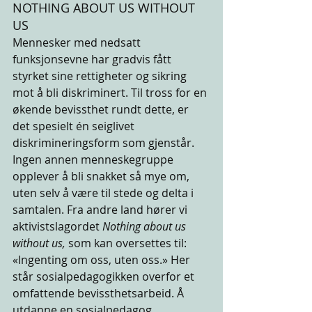
NOTHING ABOUT US WITHOUT 
US
Mennesker med nedsatt 
funksjonsevne har gradvis fått 
styrket sine rettigheter og sikring 
mot å bli diskriminert. Til tross for en 
økende bevissthet rundt dette, er 
det spesielt én seiglivet 
diskrimineringsform som gjenstår. 
Ingen annen menneskegruppe 
opplever å bli snakket så mye om, 
uten selv å være til stede og delta i 
samtalen. Fra andre land hører vi 
aktivistslagordet 
Nothing about us 
without us,
 som kan oversettes til: 
«Ingenting om oss, uten oss.» Her 
står sosialpedagogikken overfor et 
omfattende bevissthetsarbeid. Å 
utdanne en sosialpedagog 