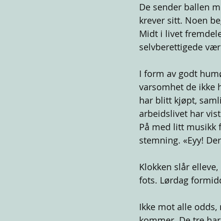
De sender ballen mel
krever sitt. Noen be
Midt i livet fremdel
selvberettigede væ
I form av godt hum
varsomhet de ikke ha
har blitt kjøpt, saml
arbeidslivet har vis
På med litt musikk 
stemning. «Eyy! Der
Klokken slår elleve,
fots. Lørdag formid
Ikke mot alle odds,
kommer. De tre har n