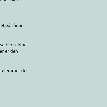
gel på sådan, 
sse bena. Noe 
r er den 
vi glemmer det 