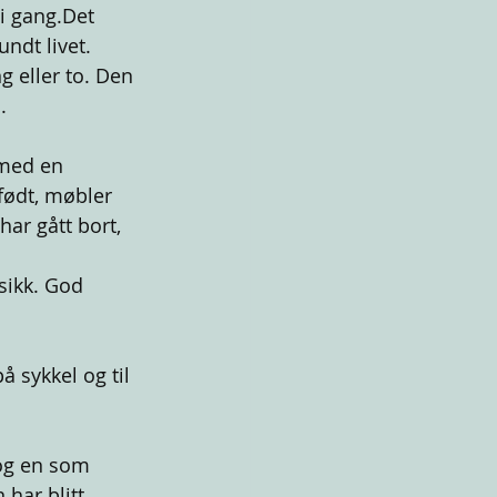
i gang.Det 
undt livet.
g eller to. Den 
.
 med en 
født, møbler 
har gått bort, 
sikk. God 
 sykkel og til 
 og en som 
har blitt 