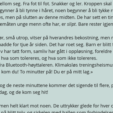
lom seg. Fra fot til fot. Snakker og ler. Kroppen skal 
gynner å bli tynne i håret, noen begynner å bli tykke r
es, men på slutten av denne midten. De har sett en tin
remåten unge menn ofte har, er
 slipt
. Bare rester igjen
ør, små utrop, vitser på hverandres bekostning, men
dde for tjue år siden. Det har roet seg. Barn er blitt 
iv har tatt form, samliv har gått i oppløsning, foreldre 
t hva som tolereres, og hva som ikke tolereres.
fra Bluetooth-høyttaleren. Klimaksløs treningsheismu
 kom du! To minutter på! Du er på mitt lag.»
 og de neste minuttene kommer det sigende til flere, på
dag, og de kom seg hit!
 men helt klart mot noen. De uttrykker glede for hver
å blitt tolv, og sirkelen med ballen som forbindelsen 