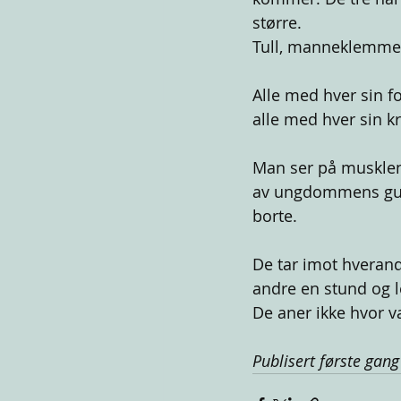
større.
Tull, manneklemmer
Alle med hver sin fo
alle med hver sin kr
Man ser på musklene
av ungdommens guns
borte.
De tar imot hverand
andre en stund og 
De aner ikke hvor v
Publisert første gan